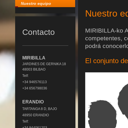
Nuestro equipo
Nuestro eq
MIRIBILLA-ko A
Contacto
competentes, c
podrá conocerl
MIRIBILLA
El conjunto d
JARDINES DE GERNIKA 18
48003 BILBAO
Telf:
+34 946576113
+34 656798036
ERANDIO
TARTANGA 8 D, BAJO
48950 ERANDIO
Telf:
+34 944061203