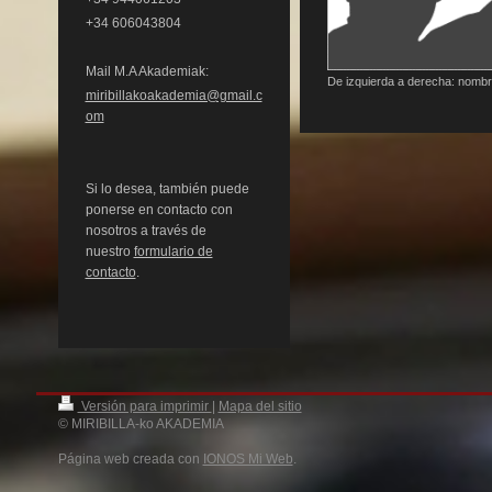
+34 606043804
Mail M.A Akademiak:
De izquierda a derecha: nombre
miribillakoakademia@gmail.c
om
Si lo desea, también puede
ponerse en contacto con
nosotros a través de
nuestro
formulario de
contacto
.
Versión para imprimir
|
Mapa del sitio
© MIRIBILLA-ko AKADEMIA
Página web creada con
IONOS Mi Web
.